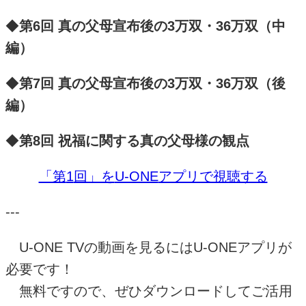
◆
第6回 真の父母宣布後の3万双・36万双（中
編）
◆
第7回 真の父母宣布後の3万双・36万双（後
編）
◆
第8回 祝福に関する真の父母様の観点
「第
1
回」を
U-ONE
アプリで視聴する
---
U-ONE TV
の動画を見るには
U-ONE
アプリが
必要です！
無料ですので、ぜひダウンロードしてご活用