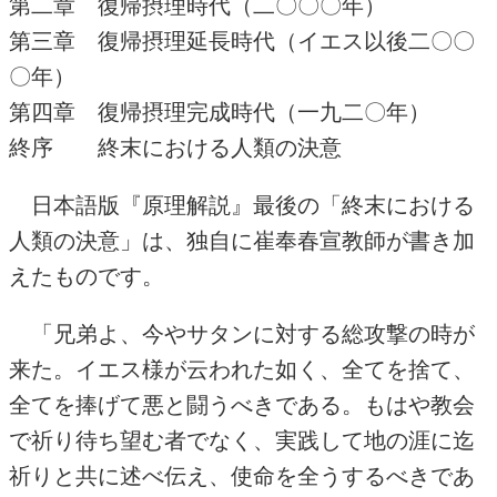
第二章 復帰摂理時代（二〇〇〇年）
第三章 復帰摂理延長時代（イエス以後二〇〇
〇年）
第四章 復帰摂理完成時代（一九二〇年）
終序 終末における人類の決意
日本語版『原理解説』最後の「終末における
人類の決意」は、独自に崔奉春宣教師が書き加
えたものです。
「兄弟よ、今やサタンに対する総攻撃の時が
来た。イエス様が云われた如く、全てを捨て、
全てを捧げて悪と闘うべきである。もはや教会
で祈り待ち望む者でなく、実践して地の涯に迄
祈りと共に述べ伝え、使命を全うするべきであ