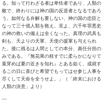
る。知って行わざる者は卑怯者であり、人類の
敵で、終わりには神の国の反逆者となるであろ
う。如何なる弁解も要しない、神の国の忠臣と
なって三十億人類を救え。見よ、六千年罪悪史
の神の救いの備えは全くなった。真理の武具も
剣も、天よりの天軍、天使の援軍も与えられ
た。後に残るは人間としての本分、責任分担の
みである。『無花果の枝すでに柔らかになりて
葉芽めば夏の近きを知れ』とある如く、成就す
るこの日に喜びと希望でもってはせ参じ人事を
尽くして天命を全うせよ。」（「終末における
人類の決意」より）
---