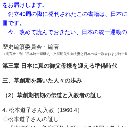
をお届けします。
創立40周の際に発刊されたこの書籍は、日本
冊です。
今、改めて読んでおきたい、日本の統一運動の
歴史編纂委員会・編著
（光言社・刊『日本統一運動史～文鮮明先生御夫妻と日本の統一教会および統一
第三章 日本に真の御父母様を迎える準備時代
三、草創期を築いた人々の歩み
（2）草創期初期の伝道と入教者の証し
4. 松本道子さん入教（1960.4）
◇松本道子さんの証し