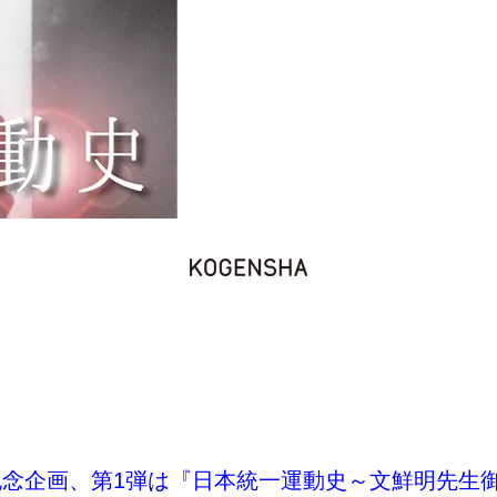
念企画、第1弾は『日本統一運動史～文鮮明先生