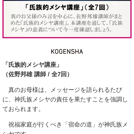
「氏族的メシヤ講座」
（佐野邦雄 講師
/
全
7
回）
真のお母様は、メッセージを語られるたび
に、神氏族メシヤの責任を果たすことを強調し
ておられます。
祝福家庭が行くべき「宿命の道」が神氏族メ
シヤです。