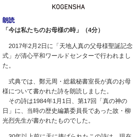
朗読
「今は私たちのお母様の時」（
4
分）
2017
年
2
月
2
日に「天地人真の父母様聖誕記念
式」が清心平和ワールドセンターで行われまし
た。
式典では、鄭元周・総裁秘書室長が真のお母
様について書かれた詩を朗読しました。
その詩は
1984
年
1
月
1
日、第
17
回「真の神の
日」に、当時の歴史編纂委員長であった故・柳
光烈先生が書かれたものでした。
30
年以上前に天に捧げられたこの詩は、現在