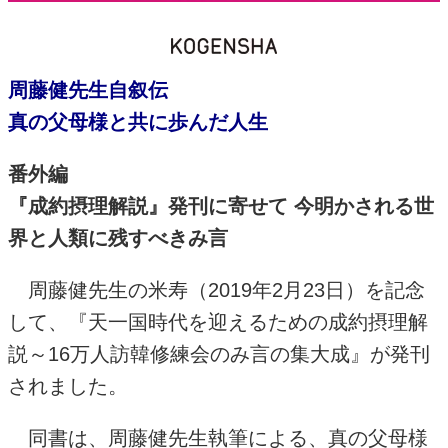
周藤健先生自叙伝
真の父母様と共に歩んだ人生
番外編
『成約摂理解説』発刊に寄せて 今明かされる世
界と人類に残すべきみ言
周藤健先生の米寿（
2019
年
2
月
23
日）を記念
して、『天一国時代を迎えるための成約摂理解
説～
16
万人訪韓修練会のみ言の集大成』が発刊
されました。
同書は、周藤健先生執筆による、真の父母様