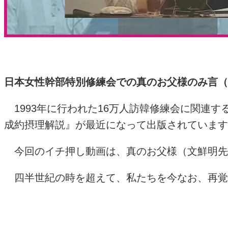
日本女性幹部特別修練会での真のお父様のみ言（
1993
年に行われた
16
万人訪韓修練会に関連す
成約摂理解説』が最近になって出版されています
今回のイチ押し動画は、真のお父様（文鮮明先
四半世紀の時を超えて、私たちを今なお、再覚