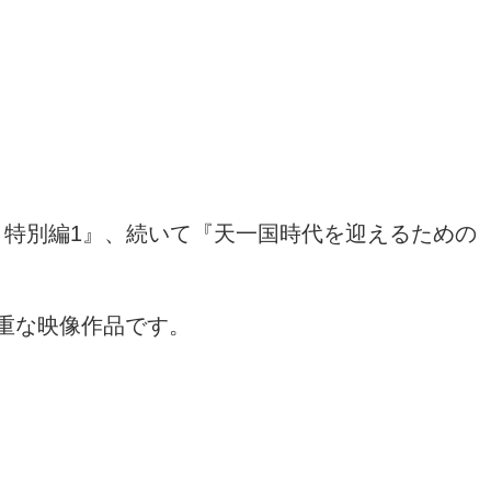
 特別編
1
』、続いて『天一国時代を迎えるための
重な映像作品です。
。