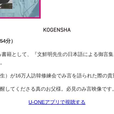
54
分）
る書籍として、『文鮮明先生の日本語による御言集
。
生）が
16
万人訪韓修練会でみ言を語られた際の貴
醒してくださる真のお父様。必見のみ言映像です
U-ONE
アプリで視聴する