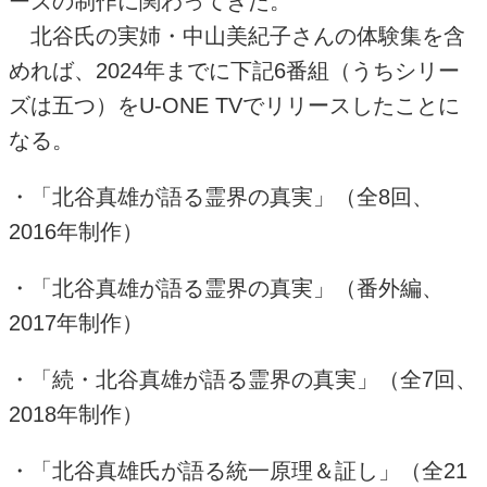
ーズの制作に関わってきた。
北谷氏の実姉・中山美紀子さんの体験集を含
めれば、
2024
年までに下記
6
番組（うちシリー
ズは五つ）を
U-ONE TV
でリリースしたことに
なる。
・「北谷真雄が語る霊界の真実」（全
8
回、
2016
年制作）
・「北谷真雄が語る霊界の真実」（番外編、
2017
年制作）
・「続・北谷真雄が語る霊界の真実」（全
7
回、
2018
年制作）
・「北谷真雄氏が語る統一原理＆証し」（全
21