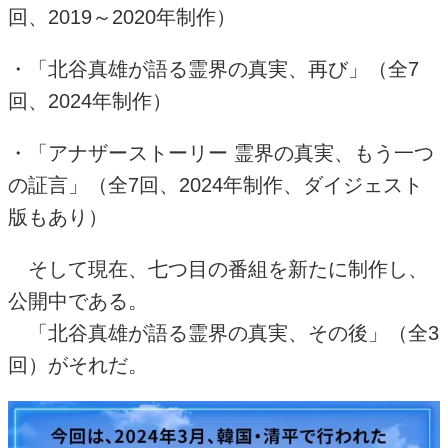
回、
2019
～
2020
年制作）
・「北谷真雄が語る霊界の真実、再び」（全
7
回、
2024
年制作）
・「アナザーストーリー 霊界の真実、もう一つ
の証言」（全
7
回、
2024
年制作、ダイジェスト
版もあり）
そして現在、七つ目の番組を新たに制作し、
公開中である。
「北谷真雄が語る霊界の真実、その後」（全
3
回）がそれだ。