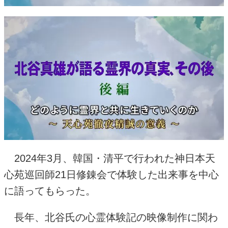
2024年
3
月、韓国・清平で行われた神日本天
心苑巡回師
21
日修錬会で体験した出来事を中心
に語ってもらった。
長年、北谷氏の心霊体験記の映像制作に関わ