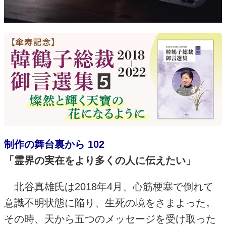
制作の舞台裏から 102
「霊界の実在をより多くの人に伝えたい」
北谷真雄氏は
2018
年
4
月、心筋梗塞で倒れて
意識不明状態に陥り、生死の境をさまよった。
その時、天から五つのメッセージを受け取った