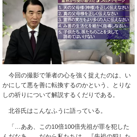
今回の撮影で筆者の心を強く捉えたのは、い
かにして悪を善に転換するのかという、とりな
しの祈りについて解説するくだりである。
北谷氏はこんなふうに語っている。
「…ああ、この
10
倍
100
倍先祖が罪を犯した
んだなあ…。だから私たちは、『先祖の犯した