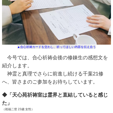
▲合心祈祷カードを交わし、祈ってほしい内容を伝え合う
今号では、合心祈祷会後の修錬生の感想文を
紹介します。
神霊と真理でさらに前進し続ける千葉
21
修
へ、皆さまのご参加をお待ちしています。
◆「天心苑祈祷室は霊界と直結していると感じ
た」
（祝福二世
23
歳 女性）