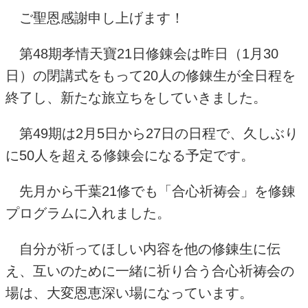
ご聖恩感謝申し上げます！
第
48
期孝情天寶
21
日修錬会は昨日（
1
月
30
日）の閉講式をもって
20
人の修錬生が全日程を
終了し、新たな旅立ちをしていきました。
第
49
期は
2
月
5
日から
27
日の日程で、久しぶり
に
50
人を超える修錬会になる予定です。
先月から千葉
21
修でも「合心祈祷会」を修錬
プログラムに入れました。
自分が祈ってほしい内容を他の修錬生に伝
え、互いのために一緒に祈り合う合心祈祷会の
場は、大変恩恵深い場になっています。