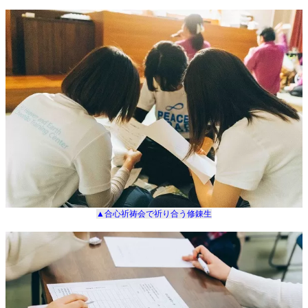
▲合心祈祷会で祈り合う修錬生