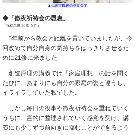
▲伝道実践後の昼食会で
◆「徹夜祈祷会の恩恵」
（祝福二世
26
歳 女性）
5年前から教会と距離を置いていましたが、今
回改めて自分自身の気持ちをはっきりさせるた
めに
21
修に来ました。
創造原理の講義では「家庭理想」の話を聞く
たびに、あまりにも自分の家庭の姿と違うし、
イライラしていた私でした。
しかし毎日の役事や徹夜祈祷会を重ねていく
うちに、霊的に整理されていく感覚を受け、講
義にも少しずつ前向きに臨むことができるよう