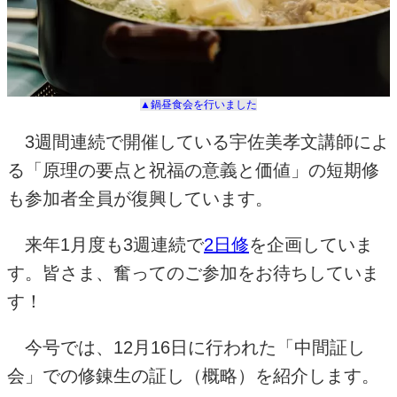
▲鍋昼食会を行いました
3週間連続で開催している宇佐美孝文講師によ
る「原理の要点と祝福の意義と価値」の短期修
も参加者全員が復興しています。
来年
1
月度も
3
週連続で
2
日修
を企画していま
す。皆さま、奮ってのご参加をお待ちしていま
す！
今号では、
12
月
16
日に行われた「中間証し
会」での修錬生の証し（概略）を紹介します。