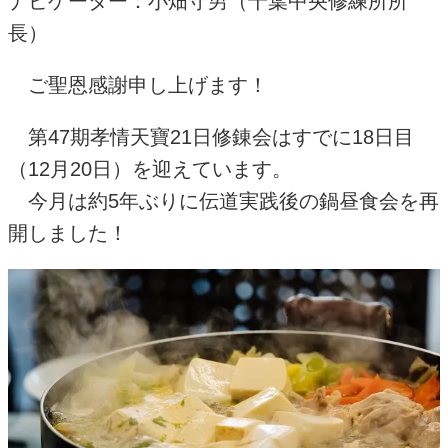
ナビゲーター：小畑守男（千葉中央修練所所
長）
ご聖恩感謝申し上げます！
第
47
期孝情天寶
21
日修錬会はすでに
18
日目
（
12
月
20
日）を迎えています。
今月は約
5
年ぶりに伝道実践後の鍋昼食会を再
開しました！