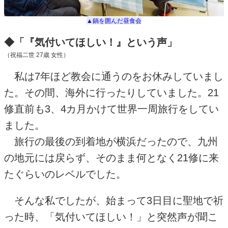
▲鍋を囲んだ昼食会
◆「『気付いてほしい！』という声」
（祝福二世
27
歳 女性）
私は
7
年ほど教会に通うのをお休みしていまし
た。その間、海外に行ったりしていました。
21
修直前も
3
、
4
カ月かけて世界一周旅行をしてい
ました。
旅行の最後の到着地が横浜だったので、九州
の地元には戻らず、そのまま何となく
21
修に来
たぐらいのレベルでした。
そんな私でしたが、始まって
3
日目に聖地で祈
った時、「気付いてほしい！」と突然声が聞こ