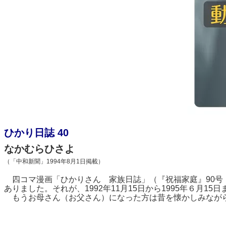
ひかり日誌 40
なかむらひさよ
（「中和新聞」1994年8月
1
日掲載）
四コマ漫画「ひかりさん 家族日誌」（『祝福家庭』
90
号
ありました。それが、
1992
年
11
月
15
日から
1995
年６月
15
日
もうお母さん（お父さん）になった方は昔を懐かしみながら