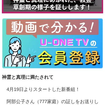
神霊と真理に満たされて
4
月
19
日よりスタートした新番組！
阿部公子さん（
777
家庭）の証しをお送りし