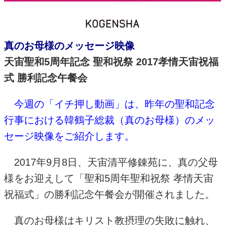
真のお母様のメッセージ映像
天宙聖和
5
周年記念 聖和祝祭
2017
孝情天宙祝福
式 勝利記念午餐会
今週の「イチ押し動画」は、昨年の聖和記念
行事における韓鶴子総裁（真のお母様）のメッ
セージ映像をご紹介します。
2017
年
9
月
8
日、天宙清平修錬苑に、真の父母
様をお迎えして「聖和
5
周年聖和祝祭 孝情天宙
祝福式」の勝利記念午餐会が開催されました。
真のお母様はキリスト教摂理の失敗に触れ、