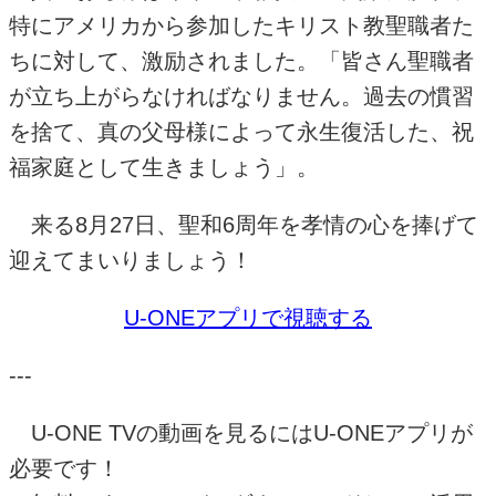
特にアメリカから参加したキリスト教聖職者た
ちに対して、激励されました。「皆さん聖職者
が立ち上がらなければなりません。過去の慣習
を捨て、真の父母様によって永生復活した、祝
福家庭として生きましょう」。
来る
8
月
27
日、聖和
6
周年を孝情の心を捧げて
迎えてまいりましょう！
U-ONE
アプリで視聴する
---
U-ONE TV
の動画を見るには
U-ONE
アプリが
必要です！