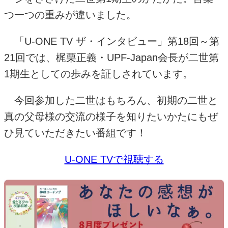
つ一つの重みが違いました。
「
U-ONE TV
ザ・インタビュー」第
18
回～第
21
回では、梶栗正義・
UPF-Japan
会長が二世第
1
期生としての歩みを証しされています。
今回参加した二世はもちろん、初期の二世と
真の父母様の交流の様子を知りたいかたにもぜ
ひ見ていただきたい番組です！
U-ONE TVで視聴する