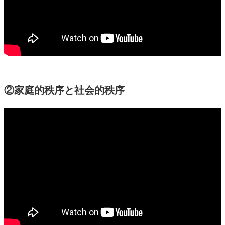
②家庭的秩序と社会的秩序