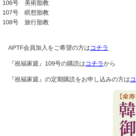
106号 美術胎教
107号 瞑想胎教
108号 旅行胎教
APTF会員加入をご希望の方は
コチラ
『祝福家庭』
109
号の購読は
コチラ
から
『祝福家庭』の定期購読をお申し込みの方は
コ