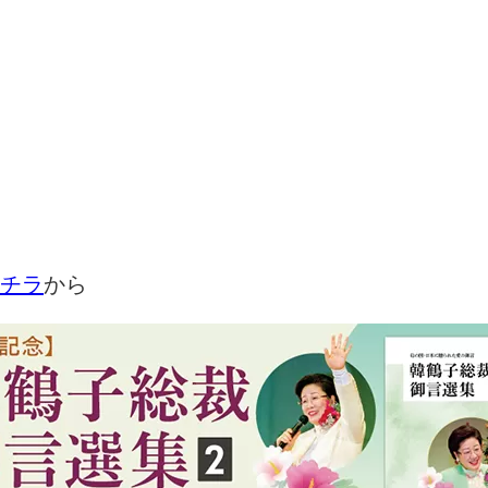
チラ
から