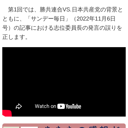
第
1
回では、勝共連合
VS.
日本共産党の背景と
ともに、「サンデー毎日」（2022年11月6日
号）の記事における志位委員長の発言の誤りを
正します。