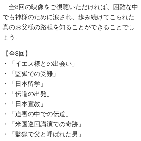
全
8
回の映像をご視聴いただければ、困難な中
でも神様のために涙され、歩み続けてこられた
真のお父様の路程を知ることができることでし
ょう。
【全
8
回】
・「イエス様との出会い」
・「監獄での受難」
・「日本留学」
・「伝道の出発」
・「日本宣教」
・「迫害の中での伝道」
・「米国巡回講演での奇跡」
・「監獄で父と呼ばれた男」