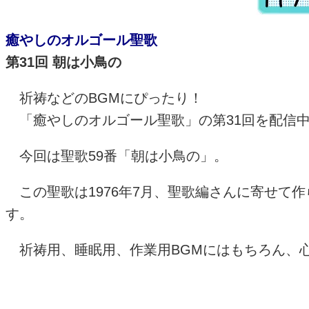
癒やしのオルゴール聖歌
第
31
回 朝は小鳥の
祈祷などの
BGM
にぴったり！
「癒やしのオルゴール聖歌」の第
31
回を配信
今回は聖歌
59
番「朝は小鳥の」。
この聖歌は
1976
年
7
月、聖歌編さんに寄せて作
す。
祈祷用、睡眠用、作業用
BGM
にはもちろん、