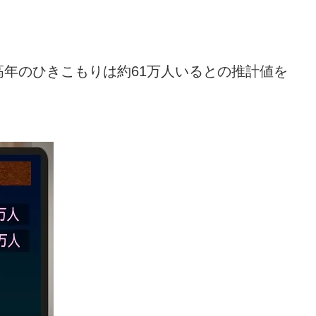
高年のひきこもりは約
61
万人いるとの推計値を