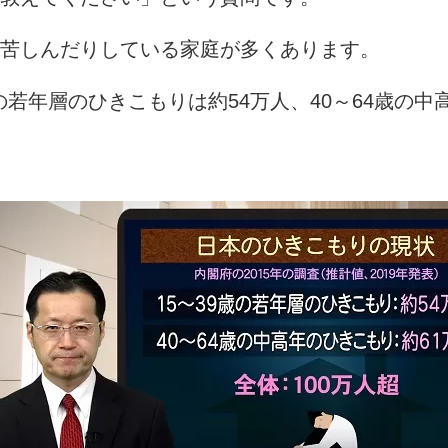
苦しんだりしている家庭が多くあります。
の若年層のひきこもりは約
54
万人、
40
～
64
歳の中