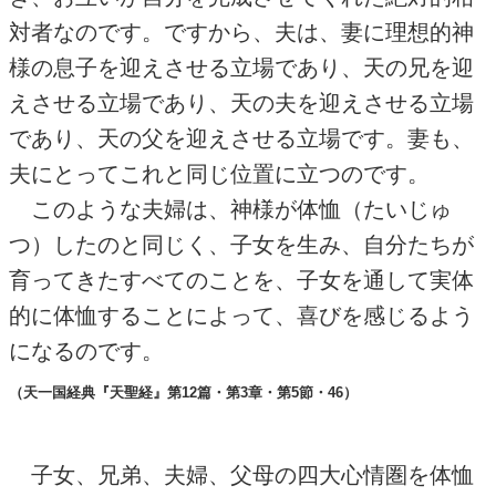
対者なのです。ですから、夫は、妻に理想的神
様の息子を迎えさせる立場であり、天の兄を迎
えさせる立場であり、天の夫を迎えさせる立場
であり、天の父を迎えさせる立場です。妻も、
夫にとってこれと同じ位置に立つのです。
このような夫婦は、神様が体恤
（たいじゅ
つ）
したのと同じく、子女を生み、自分たちが
育ってきたすべてのことを、子女を通して実体
的に体恤することによって、喜びを感じるよう
になるのです。
（天一国経典『天聖経』第
12
篇・第
3
章・第
5
節・
46
）
子女、兄弟、夫婦、父母の四大心情圏を体恤