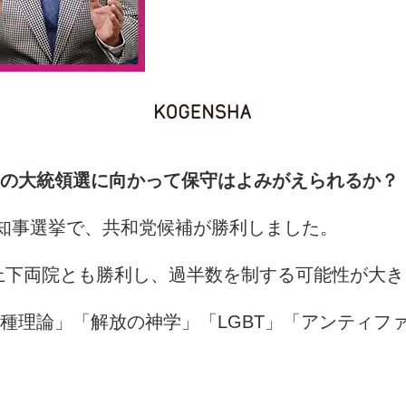
～次の大統領選に向かって保守はよみがえられるか？
知事選挙で、共和党候補が勝利しました。
が上下両院とも勝利し、過半数を制する可能性が大
理論」「解放の神学」「LGBT」「アンティファ