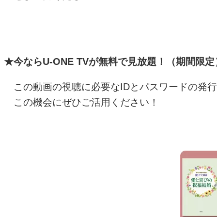
★今なら
U-ONE TV
が無料で見放題！（期間限定
この動画の視聴に必要な
ID
とパスワードの発行
この機会にぜひご活用ください！