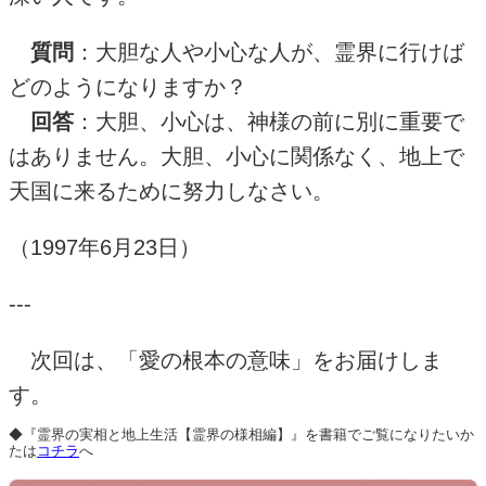
質問
：大胆な人や小心な人が、霊界に行けば
どのようになりますか？
回答
：大胆、小心は、神様の前に別に重要で
はありません。大胆、小心に関係なく、地上で
天国に来るために努力しなさい。
（
1997
年
6
月
23
日）
---
次回
は、「愛の根本の意味
」をお届けしま
す。
◆『
霊界の実相と地上生活【霊界の様相編】
』を書籍でご覧になりたいか
たは
コチラ
へ