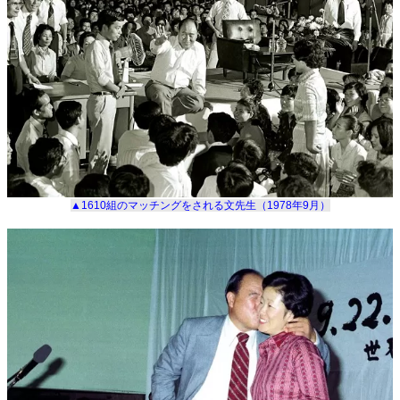
▲1610組のマッチングをされる文先生（
1978
年
9
月）