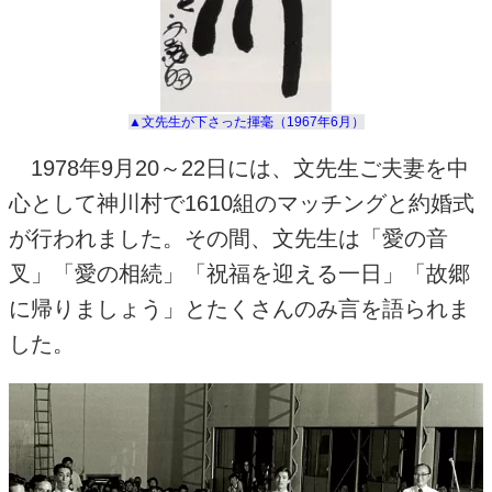
▲文先生が下さった揮毫（
1967
年6月）
1978年
9
月
20
～
22
日には、文先生ご夫妻を中
心として神川村で
1610
組のマッチングと約婚式
が行われました。その間、文先生は「愛の音
叉」「愛の相続」「祝福を迎える一日」「故郷
に帰りましょう」とたくさんのみ言を語られま
した。