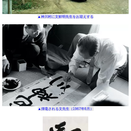
▲神川村に文鮮明先生をお迎えする
▲揮毫される文先生（
1967
年
6
月）