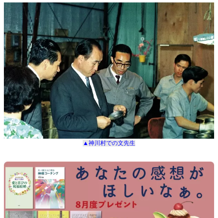
▲神川村での文先生