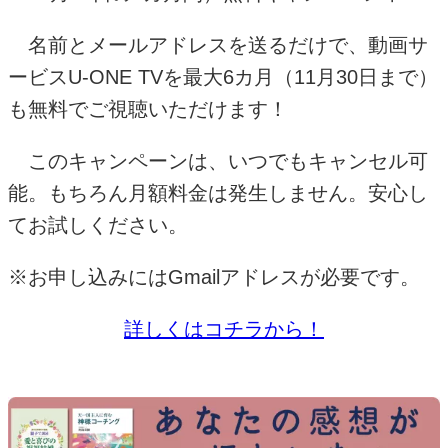
名前とメールアドレスを送るだけで、動画サ
ービス
U-ONE TV
を最大
6
カ月（
11
月
30
日まで）
も無料でご視聴いただけます！
このキャンペーンは、いつでもキャンセル可
能。もちろん月額料金は発生しません。安心し
てお試しください。
※お申し込みには
Gmail
アドレスが必要です。
詳しくはコチラから！