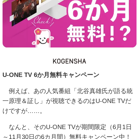
U-ONE TV 6か月無料キャンペーン
例えば、あの人気番組「北谷真雄氏が語る統
一原理＆証し」が視聴できるのは
U-ONE TV
だ
けですが……。
なんと、その
U-ONE TV
が期間限定（
6
月
1
日
～
11
月
30
日の6カ月間）無料キャンペーン中！