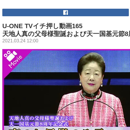
U-ONE TVイチ押し動画165
天地人真の父母様聖誕および天一国基元節8
2021.03.24 12:00