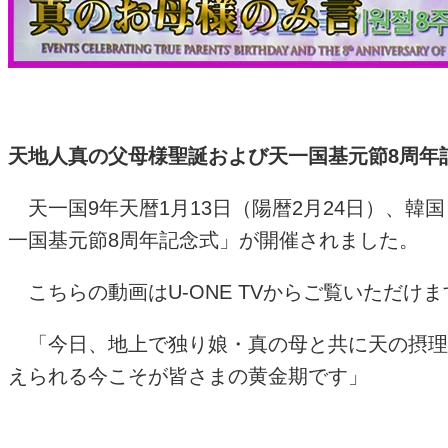
天地人真の父母様聖誕および天一国基元節8
周年
天一国
9
年天暦
1
月
13
日（陽暦
2
月
24
日）、韓国
一国基元節
8
周年記念式」が開催されました。
こちらの動画は
U-ONE TV
からご覧いただけま
「今日、地上で独り娘・真の母と共に天の摂理
えられる今こそが皆さまの黄金期です」